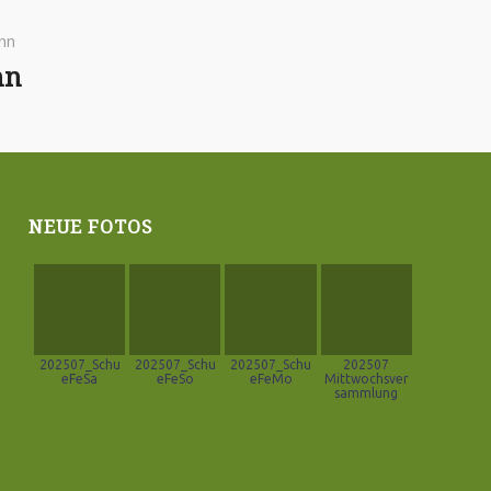
nn
NEUE FOTOS
202507_Schu
202507_Schu
202507_Schu
202507
eFeSa
eFeSo
eFeMo
Mittwochsver
sammlung