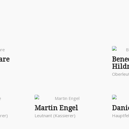
are
Bene
Hil
Oberleu
Martin Engel
Dani
hrer)
Leutnant (Kassierer)
Hauptfe