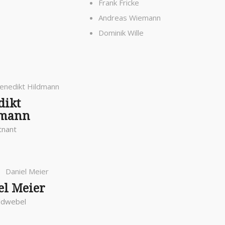
Frank Fricke
Andreas Wiemann
Dominik Wille
dikt
dmann
tnant
el Meier
ldwebel