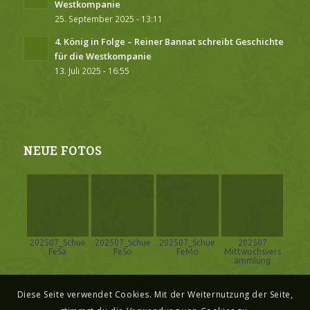
Westkompanie
25. September 2025 - 13:11
4. König in Folge – Reiner Bannat schreibt Geschichte
für die Westkompanie
13. Juli 2025 - 16:55
NEUE FOTOS
202507_Schue
202507_Schue
202507_Schue
202507
FeSa
FeSo
FeMo
Mittwochsvers
ammlung
Diese Seite verwendet Cookies. Mit der Weiternutzung der Seite,