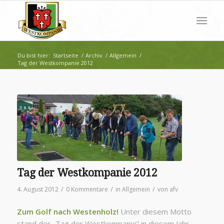
Du bist hier:
Startseite
/
Archiv
/
Allgemein
/
Tag der Westkompanie 2012
Tag der Westkompanie 2012
/
/
/
4. August 2012
0 Kommentare
in
Allgemein
von
afv
Zum Golf nach Westenholz!
Unter diesem Motto
stand der „Tag der Westkompanie“ in diesem Jahr.