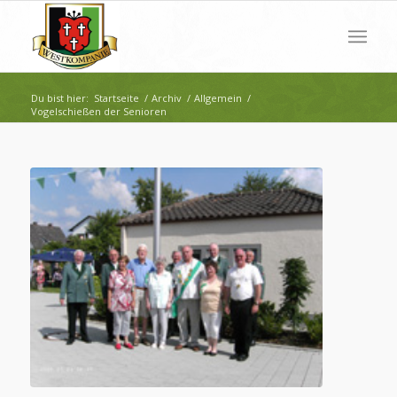
Du bist hier:
Startseite
/
Archiv
/
Allgemein
/
Vogelschießen der Senioren