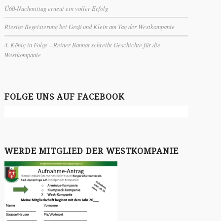
Ü60-Nachmittag erneut ein voller Erfolg
Riesige Begeisterung bei Groß und Klein am Tag der Westkompanie
4. König in Folge – Reiner Bannat schreibt Geschichte für die
Westkompanie
FOLGE UNS AUF FACEBOOK
WERDE MITGLIED DER WESTKOMPANIE