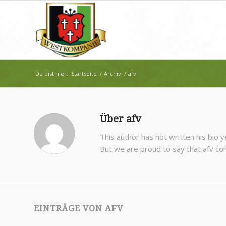
Du bist hier:
Startseite
/
Archiv
/
afv
Über
afv
This author has not written his bio y
But we are proud to say that
afv
con
EINTRÄGE VON AFV