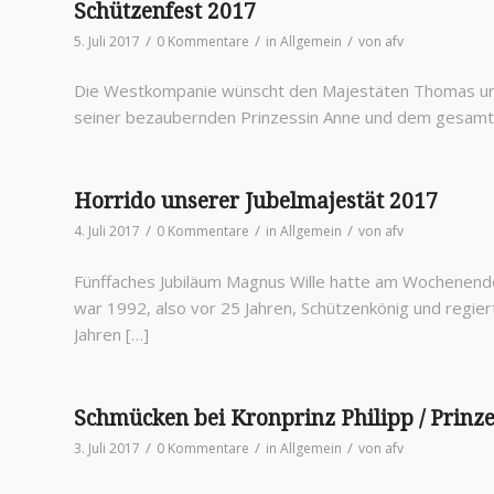
Schützenfest 2017
/
/
/
5. Juli 2017
0 Kommentare
in
Allgemein
von
afv
Die Westkompanie wünscht den Majestäten Thomas und
seiner bezaubernden Prinzessin Anne und dem gesamten
Horrido unserer Jubelmajestät 2017
/
/
/
4. Juli 2017
0 Kommentare
in
Allgemein
von
afv
Fünffaches Jubiläum Magnus Wille hatte am Wochenende
war 1992, also vor 25 Jahren, Schützenkönig und regie
Jahren […]
Schmücken bei Kronprinz Philipp / Prinz
/
/
/
3. Juli 2017
0 Kommentare
in
Allgemein
von
afv