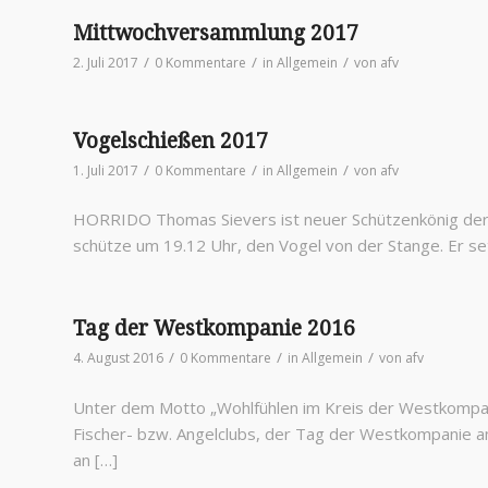
Mittwochversammlung 2017
/
/
/
2. Juli 2017
0 Kommentare
in
Allgemein
von
afv
Vogelschießen 2017
/
/
/
1. Juli 2017
0 Kommentare
in
Allgemein
von
afv
HORRIDO Thomas Sievers ist neuer Schützenkönig der 
schütze um 19.12 Uhr, den Vogel von der Stange. Er se
Tag der Westkompanie 2016
/
/
/
4. August 2016
0 Kommentare
in
Allgemein
von
afv
Unter dem Motto „Wohlfühlen im Kreis der Westkompani
Fischer- bzw. Angelclubs, der Tag der Westkompanie a
an […]