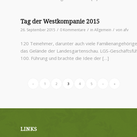
Tag der Westkompanie 2015
/
/
/
26. September 2015
0 Kommentare
in
Allgemein
von
afv
120 Teinehmer, darunter auch viele Familienangehör
das Gelände der Landesgartenschau. LGS-Geschäftsfüh
100. Führung und brachte die Idee der […]
‹
1
2
3
4
5
›
»
LINKS