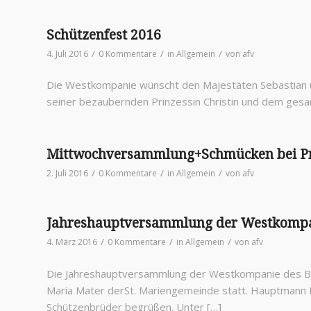
Schützenfest 2016
/
/
/
4. Juli 2016
0 Kommentare
in
Allgemein
von
afv
Die Westkompanie wünscht den Majestäten Sebastian un
seiner bezaubernden Prinzessin Christin und dem gesam
Mittwochversammlung+Schmücken bei Pr
/
/
/
2. Juli 2016
0 Kommentare
in
Allgemein
von
afv
Jahreshauptversammlung der Westkompa
/
/
/
4. März 2016
0 Kommentare
in
Allgemein
von
afv
Die Jahreshauptversammlung der Westkompanie des BS
Maria Mater derSt. Mariengemeinde statt. Hauptmann 
Schützenbrüder begrüßen. Unter […]