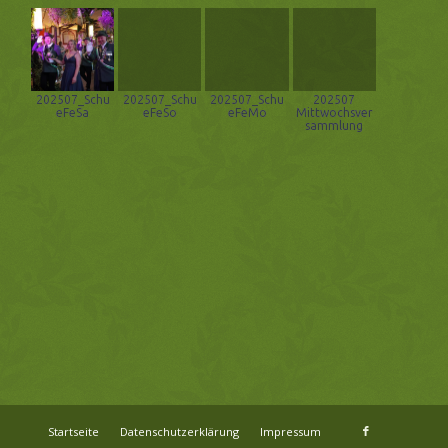
202507_Schu
202507_Schu
202507_Schu
202507
eFeSa
eFeSo
eFeMo
Mittwochsver
sammlung
Startseite
Datenschutzerklärung
Impressum