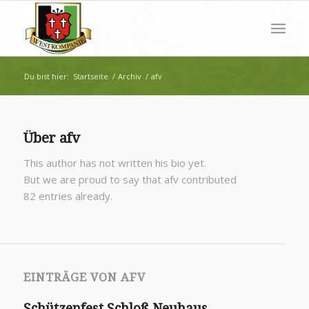
Du bist hier:
Startseite
/
Archiv
/
afv
Über
afv
This author has not written his bio yet.
But we are proud to say that
afv
contributed
82 entries already.
EINTRÄGE VON AFV
Schützenfest Schloß Neuhaus