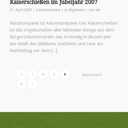
Kaiserschießen im Jubeljahr 2007
/
/
/
21. April 2007
0 Kommentare
in
Allgemein
von
afv
Westkompanie ist Kaiserkompanie Das Kaiserschießen
ist das Vogelschießen aller lebenden Könige aus dem
Bürgerschützenverein, das erstmalig in diesem Jahr
aus Anlaß des Jubiläums stattfand, und zwar am
Nachmittag vor dem […]
«
‹
6
7
8
Seite 8 von 9
9
›